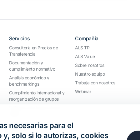
Servicios
Compañía
Consultoría en Precios de
ALS TP
Transferencia
ALS Value
Documentación y
Sobre nosotros
cumplimiento normativo
Nuestro equipo
Análisis económico y
Trabaja con nosotros
benchmarkings
Webinar
Cumplimiento internacional y
reorganización de grupos
Defensa ante inspecciones y
litigios
Valoraciones y operaciones
s necesarias para el
financieras
 y, solo si lo autorizas, cookies