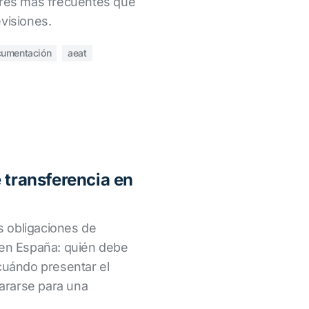
ores más frecuentes que
visiones.
umentación
aeat
 transferencia en
 obligaciones de
 en España: quién debe
 cuándo presentar el
ararse para una