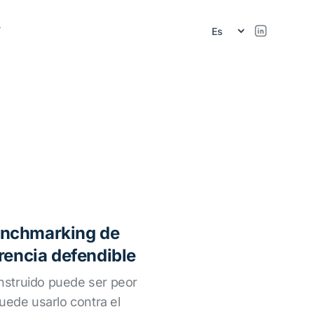
r
enchmarking de
rencia defendible
struido puede ser peor
uede usarlo contra el