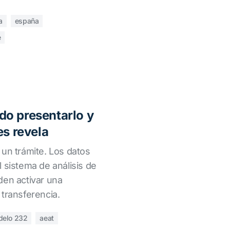
a
españa
e
o presentarlo y
es revela
 un trámite. Los datos
 sistema de análisis de
den activar una
transferencia.
delo 232
aeat